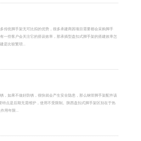
多传统脚手架无可比拟的优势，很多承建商因项目需要都会采购脚手
有一些客户会关注它的搭设效率，那承插型盘扣式脚手架的搭建效率怎
是比较繁琐...
锈，如果不做好防锈，很快就会产生安全隐患，那么钢管脚手架配件该
要特点是后期无需维护，使用不受限制。陕西盘扣式脚手架区别在于热
用年限...