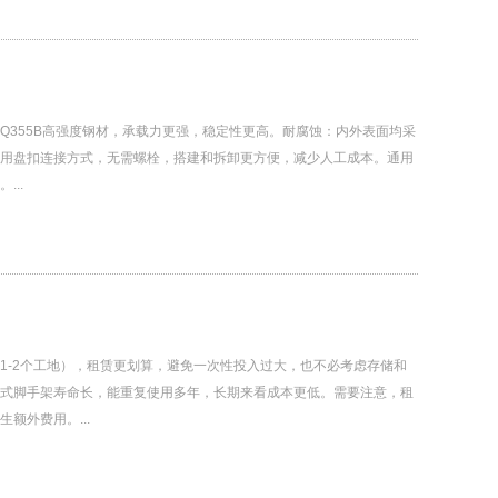
Q355B高强度钢材，承载力更强，稳定性更高。耐腐蚀：内外表面均采
用盘扣连接方式，无需螺栓，搭建和拆卸更方便，减少人工成本。通用
..
1-2个工地），租赁更划算，避免一次性投入过大，也不必考虑存储和
式脚手架寿命长，能重复使用多年，长期来看成本更低。需要注意，租
额外费用。...