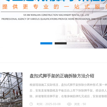
1
2
盘扣式脚手架的正确拆除方法介绍
根据现场施工实际情况，盘扣式脚手架拆除分两种形式:第一
后，安装直坡墩圆模及平板后自上而下拆除脚手架。搭设供人
除。斜坡墩双排脚手架，在墩身钢筋绑扎完成后，安装坡墩模板
时间：2025-03-08
浏览：50