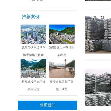
推荐案例
龙泉首钢东境风华
雅安318大本营脚手
脚手架施工搭建
架应用
雅安城投王岗坪脚
雅安火车站脚手架
手架租赁
施工现场
联系我们