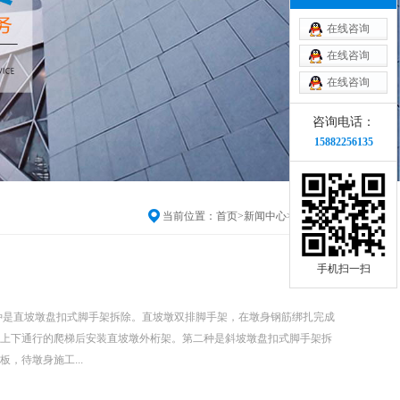
在线咨询
在线咨询
在线咨询
咨询电话：
15882256135
当前位置：
首页
>
新闻中心
>
公司新闻
手机扫一扫
种是直坡墩盘扣式脚手架拆除。直坡墩双排脚手架，在墩身钢筋绑扎完成
上下通行的爬梯后安装直坡墩外桁架。第二种是斜坡墩盘扣式脚手架拆
，待墩身施工...