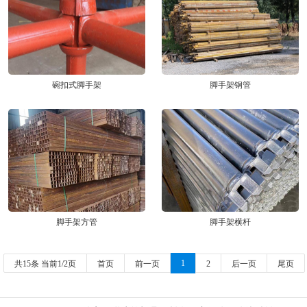
碗扣式脚手架
脚手架钢管
脚手架方管
脚手架横杆
1
共15条 当前1/2页
首页
前一页
2
后一页
尾页