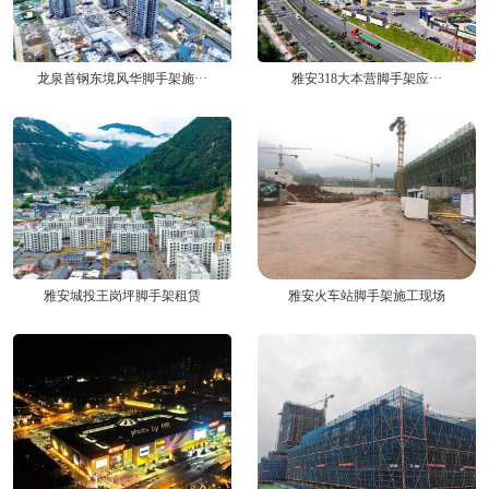
龙泉首钢东境风华脚手架施···
雅安318大本营脚手架应···
雅安城投王岗坪脚手架租赁
雅安火车站脚手架施工现场