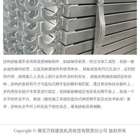
挂钩踏板通常采用高强度钢板制作，如碳钢等材质，经过冷加工成型，表面一般
会做热镀锌处理，以提高耐腐蚀性和使用寿命 。踏板表面有凹凸孔设计，起到防
滑作用，保障施工人员在上面行走和作业时的安全 。踏板的两侧或端部设有挂
钩，挂钩的形状和尺寸与盘扣式脚手架的横杆相匹配，通过将挂钩挂在横杆上，
并利用安全锁片等装置进行固定，使踏板能够稳定地安装在脚手架上，形成一个
水平的作业平台。根据《建筑施工承插型盘扣式钢管脚手架安全技术标准》要
求，挂钩在水平杆上时应处于锁住状态，避免踏板容易侧翻。
Copyright © 雅安万联建筑机具租赁有限责任公司 版权所有